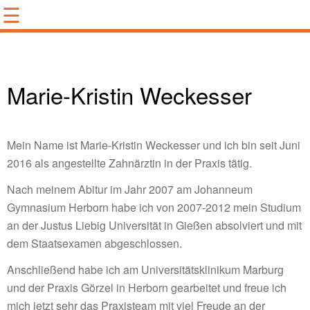
☰
Unsere Standorte
Team
Konzept
Marie-Kristin Weckesser
Leistungen
Eindrücke
Wissenswertes
Mein Name ist Marie-Kristin Weckesser und ich bin seit Juni
Karriere*
2016 als angestellte Zahnärztin in der Praxis tätig.
Rechtliches
Nach meinem Abitur im Jahr 2007 am Johanneum
Impressum
Gymnasium Herborn habe ich von 2007-2012 mein Studium
Datenschutz
an der Justus Liebig Universität in Gießen absolviert und mit
Termine
dem Staatsexamen abgeschlossen.
Anschließend habe ich am Universitätsklinikum Marburg
und der Praxis Görzel in Herborn gearbeitet und freue ich
mich jetzt sehr das Praxisteam mit viel Freude an der